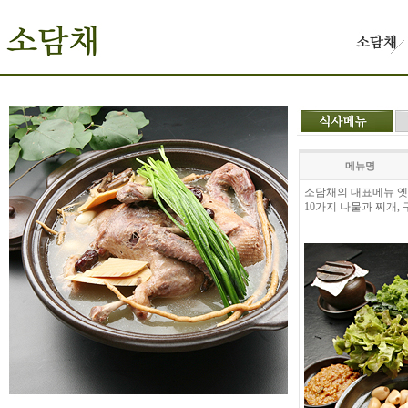
메뉴명
소담채의 대표메뉴 
10가지 나물과 찌개,