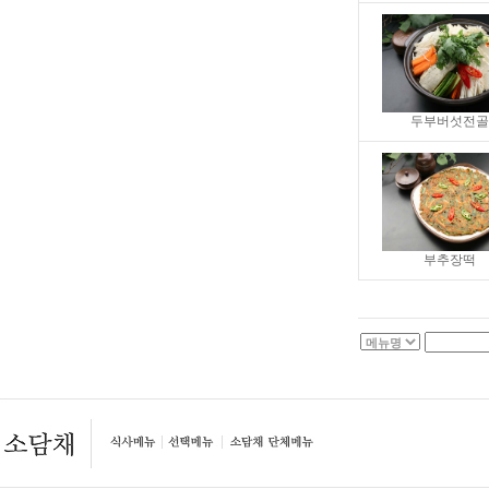
두부버섯전
부추장떡