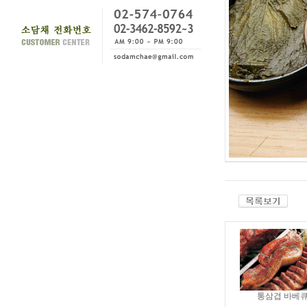
통삼겹 바베